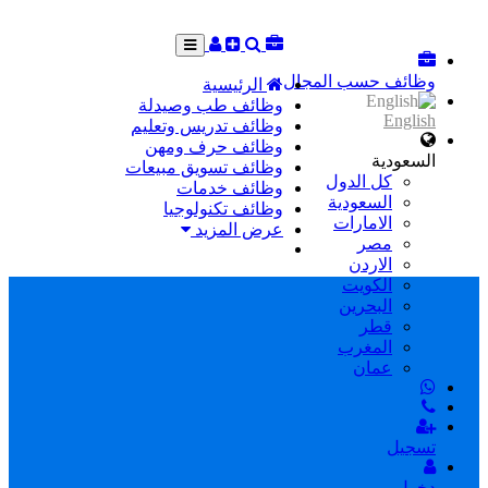
وظائف حسب المجال
الرئيسية
وظائف طب وصيدلة
English
وظائف تدريس وتعليم
وظائف حرف ومهن
السعودية
وظائف تسويق مبيعات
كل الدول
وظائف خدمات
السعودية
وظائف تكنولوجيا
الامارات
عرض المزيد
مصر
الاردن
الكويت
البحرين
قطر
المغرب
عمان
تسجيل
دخول