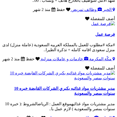
شهد الأمل للتوظيف بالخارج هاتف + وتساب : 00..
الخبر
وظائف تمريض
حفظ
منذ 2 شهر
أضف للمفضلة
فرصة عمل
#مكة #مطلوب للعمل بالمملكة العربيه السعودية (عاملة منزل) لدى
منزل سعودى اقامه كامله + تذكرة الطيرا..
مكّة المكرمة
خادمات و عاملات منزلية
حفظ
منذ 2 شهر
أضف للمفضلة
مدير مشتريات مواد غذائيه بكبري الشركات القابضة خبره 10
سنوات بمصر والسعودية
مدير مشتريات مواد غذائيهموقع العمل : الرياضالشروط :( خبره 10
سنوات بمصر والسعودية ) لازم عمل با..