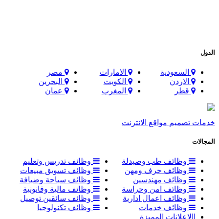
الدول
السعودية
الامارات
مصر
الاردن
الكويت
البحرين
قطر
المغرب
عمان
خدمات تصميم مواقع الانترنت
المجالات
وظائف طب وصيدلة
وظائف تدريس وتعليم
وظائف حرف ومهن
وظائف تسويق مبيعات
وظائف مهندسين
وظائف سياحة وضيافة
وظائف امن وحراسة
وظائف مالية وقانونية
وظائف اعمال ادارية
وظائف سائقين توصيل
وظائف خدمات
وظائف تكنولوجيا
االاعلانات المميزة