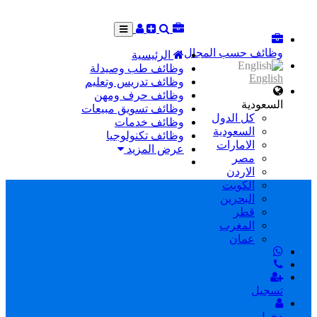
وظائف حسب المجال
الرئيسية
وظائف طب وصيدلة
English
وظائف تدريس وتعليم
وظائف حرف ومهن
السعودية
وظائف تسويق مبيعات
كل الدول
وظائف خدمات
السعودية
وظائف تكنولوجيا
الامارات
عرض المزيد
مصر
الاردن
الكويت
البحرين
قطر
المغرب
عمان
تسجيل
دخول