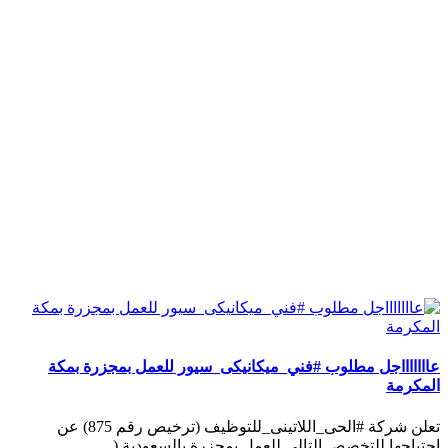
عاااااااجل مطلوب #فني_ميكانيكى_سيور للعمل بمجزرة بمكة
المكرمة
تعلن شركة #الحى_اللاتينى_للتوظيف (ترخيص رقم 875) عن
احتياجها للتخصص التالي للعمل بمجزرة بالسعودية (..