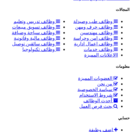
المجالات
وظائف طب وصيدلة
وظائف تدريس وتعليم
وظائف حرف ومهن
وظائف تسويق مبيعات
وظائف مهندسين
وظائف سياحة وضيافة
وظائف امن وحراسة
وظائف مالية وقانونية
وظائف اعمال ادارية
وظائف سائقين توصيل
وظائف خدمات
وظائف تكنولوجيا
االاعلانات المميزة
معلومات
العضويات المميزة
من نحن
سياسة الخصوصية
شروط الاستخدام
أحدث الوظائف
بحث فرص العمل
حسابي
اضف وظيفة