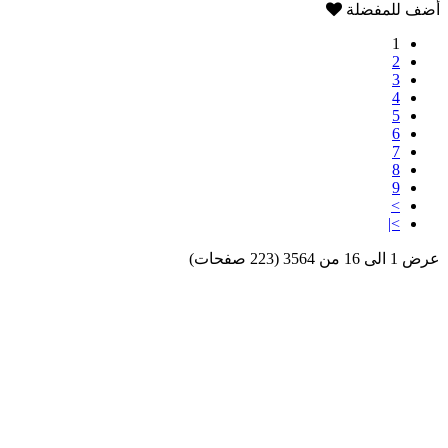
أضف للمفضلة
1
2
3
4
5
6
7
8
9
>
>|
عرض 1 الى 16 من 3564 (223 صفحات)