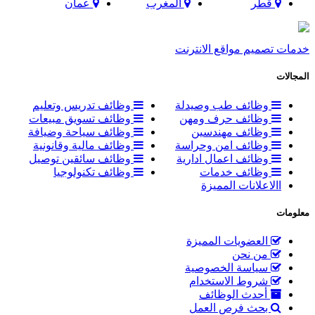
قطر
المغرب
عمان
خدمات تصميم مواقع الانترنت
المجالات
وظائف طب وصيدلة
وظائف تدريس وتعليم
وظائف حرف ومهن
وظائف تسويق مبيعات
وظائف مهندسين
وظائف سياحة وضيافة
وظائف امن وحراسة
وظائف مالية وقانونية
وظائف اعمال ادارية
وظائف سائقين توصيل
وظائف خدمات
وظائف تكنولوجيا
االاعلانات المميزة
معلومات
العضويات المميزة
من نحن
سياسة الخصوصية
شروط الاستخدام
أحدث الوظائف
بحث فرص العمل