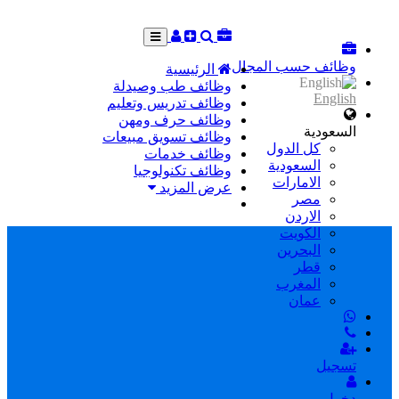
وظائف حسب المجال
الرئيسية
وظائف طب وصيدلة
English
وظائف تدريس وتعليم
وظائف حرف ومهن
السعودية
وظائف تسويق مبيعات
كل الدول
وظائف خدمات
السعودية
وظائف تكنولوجيا
الامارات
عرض المزيد
مصر
الاردن
الكويت
البحرين
قطر
المغرب
عمان
تسجيل
دخول