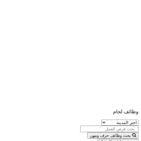
وظائف لحام
بحث وظائف حرف ومهن