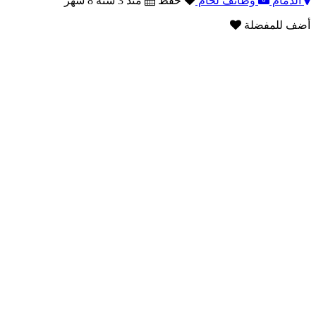
الدمام
وظائف لحام
حفظ
منذ 3 سنة 8 شهر
أضف للمفضلة