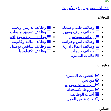
خدمات تصميم مواقع الانترنت
المجالات
وظائف طب وصيدلة
وظائف تدريس وتعليم
وظائف حرف ومهن
وظائف تسويق مبيعات
وظائف مهندسين
وظائف سياحة وضيافة
وظائف امن وحراسة
وظائف مالية وقانونية
وظائف اعمال ادارية
وظائف سائقين توصيل
وظائف خدمات
وظائف تكنولوجيا
االاعلانات المميزة
معلومات
العضويات المميزة
من نحن
سياسة الخصوصية
شروط الاستخدام
أحدث الوظائف
بحث فرص العمل
حسابي