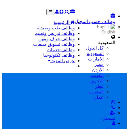
وظائف حسب المجال
الرئيسية
وظائف طب وصيدلة
English
وظائف تدريس وتعليم
وظائف حرف ومهن
السعودية
وظائف تسويق مبيعات
كل الدول
وظائف خدمات
السعودية
وظائف تكنولوجيا
الامارات
عرض المزيد
مصر
الاردن
الكويت
البحرين
قطر
المغرب
عمان
تسجيل
دخول