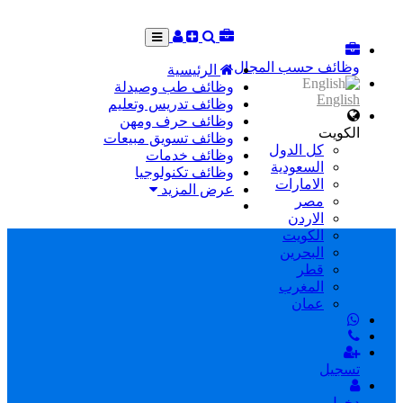
وظائف حسب المجال
الرئيسية
وظائف طب وصيدلة
English
وظائف تدريس وتعليم
وظائف حرف ومهن
الكويت
وظائف تسويق مبيعات
كل الدول
وظائف خدمات
السعودية
وظائف تكنولوجيا
الامارات
عرض المزيد
مصر
الاردن
الكويت
البحرين
قطر
المغرب
عمان
تسجيل
دخول