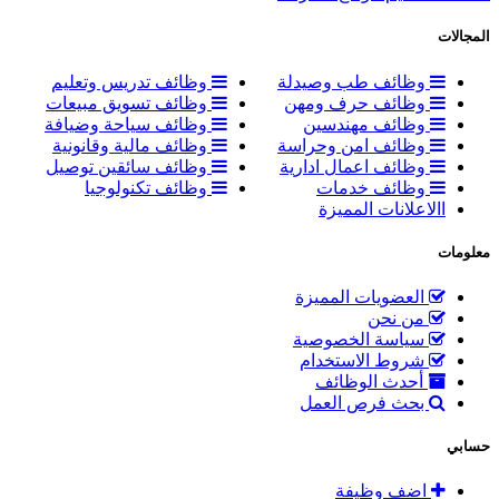
المجالات
وظائف طب وصيدلة
وظائف تدريس وتعليم
وظائف حرف ومهن
وظائف تسويق مبيعات
وظائف مهندسين
وظائف سياحة وضيافة
وظائف امن وحراسة
وظائف مالية وقانونية
وظائف اعمال ادارية
وظائف سائقين توصيل
وظائف خدمات
وظائف تكنولوجيا
االاعلانات المميزة
معلومات
العضويات المميزة
من نحن
سياسة الخصوصية
شروط الاستخدام
أحدث الوظائف
بحث فرص العمل
حسابي
اضف وظيفة