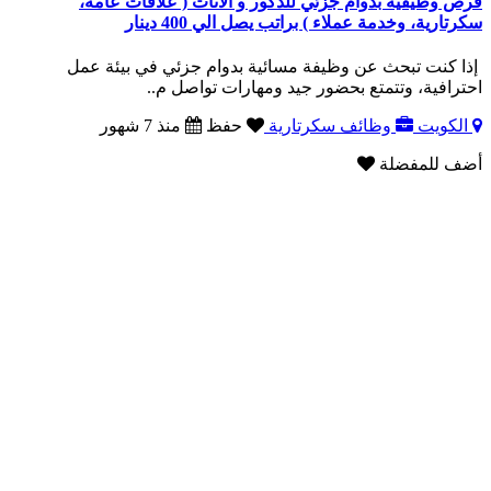
فرص وظيفية بدوام جزئي للذكور و الاناث ( علاقات عامة،
سكرتارية، وخدمة عملاء ) براتب يصل الي 400 دينار
إذا كنت تبحث عن وظيفة مسائية بدوام جزئي في بيئة عمل
احترافية، وتتمتع بحضور جيد ومهارات تواصل م..
الكويت
وظائف سكرتارية
حفظ
منذ 7 شهور
أضف للمفضلة