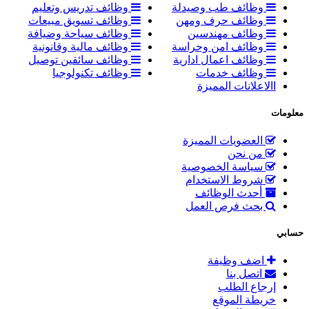
وظائف طب وصيدلة
وظائف تدريس وتعليم
وظائف حرف ومهن
وظائف تسويق مبيعات
وظائف مهندسين
وظائف سياحة وضيافة
وظائف امن وحراسة
وظائف مالية وقانونية
وظائف اعمال ادارية
وظائف سائقين توصيل
وظائف خدمات
وظائف تكنولوجيا
االاعلانات المميزة
معلومات
العضويات المميزة
من نحن
سياسة الخصوصية
شروط الاستخدام
أحدث الوظائف
بحث فرص العمل
حسابي
اضف وظيفة
اتصل بنا
إرجاع الطلب
خريطة الموقع