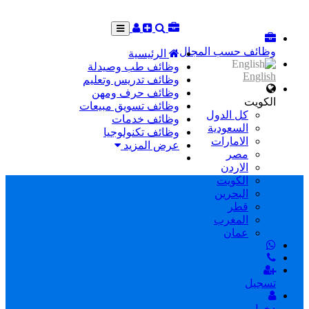
وظائف حسب المجال
الرئيسية
وظائف طب وصيدلة
English
وظائف تدريس وتعليم
وظائف حرف ومهن
الكويت
وظائف تسويق مبيعات
كل الدول
وظائف خدمات
السعودية
وظائف تكنولوجيا
الامارات
عرض المزيد
مصر
الاردن
الكويت
البحرين
قطر
المغرب
عمان
تسجيل
دخول