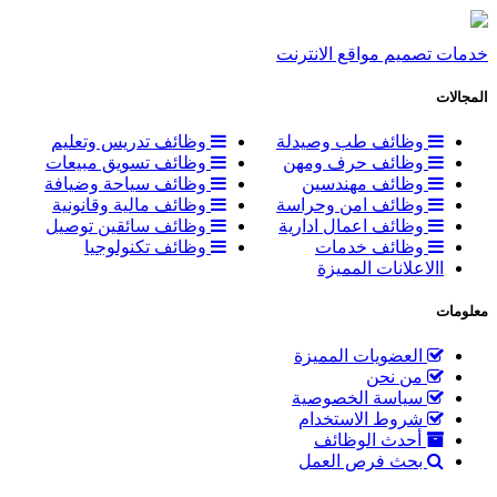
خدمات تصميم مواقع الانترنت
المجالات
وظائف طب وصيدلة
وظائف تدريس وتعليم
وظائف حرف ومهن
وظائف تسويق مبيعات
وظائف مهندسين
وظائف سياحة وضيافة
وظائف امن وحراسة
وظائف مالية وقانونية
وظائف اعمال ادارية
وظائف سائقين توصيل
وظائف خدمات
وظائف تكنولوجيا
االاعلانات المميزة
معلومات
العضويات المميزة
من نحن
سياسة الخصوصية
شروط الاستخدام
أحدث الوظائف
بحث فرص العمل