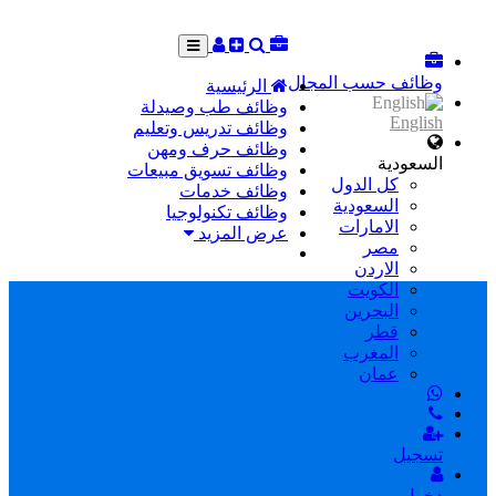
وظائف حسب المجال
الرئيسية
وظائف طب وصيدلة
English
وظائف تدريس وتعليم
وظائف حرف ومهن
السعودية
وظائف تسويق مبيعات
كل الدول
وظائف خدمات
السعودية
وظائف تكنولوجيا
الامارات
عرض المزيد
مصر
الاردن
الكويت
البحرين
قطر
المغرب
عمان
تسجيل
دخول