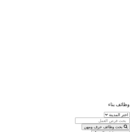
وظائف بناء
بحث وظائف حرف ومهن