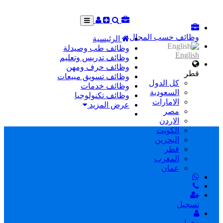
وظائف حسب المجال
الرئيسية
وظائف طب وصيدلة
English
وظائف تدريس وتعليم
وظائف حرف ومهن
قطر
وظائف تسويق مبيعات
كل الدول
وظائف خدمات
السعودية
وظائف تكنولوجيا
الامارات
عرض المزيد
مصر
الاردن
الكويت
البحرين
قطر
المغرب
عمان
تسجيل
دخول