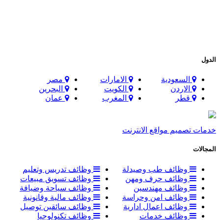
الدول
السعودية
الامارات
مصر
الاردن
الكويت
البحرين
قطر
المغرب
عمان
خدمات تصميم مواقع الانترنت
المجالات
وظائف طب وصيدلة
وظائف تدريس وتعليم
وظائف حرف ومهن
وظائف تسويق مبيعات
وظائف مهندسين
وظائف سياحة وضيافة
وظائف امن وحراسة
وظائف مالية وقانونية
وظائف اعمال ادارية
وظائف سائقين توصيل
وظائف خدمات
وظائف تكنولوجيا