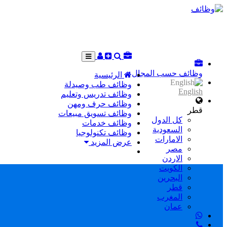
وظائف حسب المجال
الرئيسية
وظائف طب وصيدلة
English
وظائف تدريس وتعليم
وظائف حرف ومهن
قطر
وظائف تسويق مبيعات
كل الدول
وظائف خدمات
السعودية
وظائف تكنولوجيا
الامارات
عرض المزيد
مصر
الاردن
الكويت
البحرين
قطر
المغرب
عمان