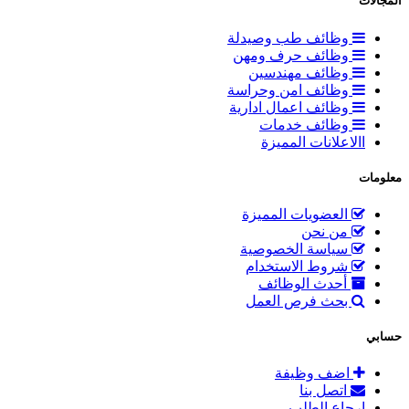
المجالات
وظائف طب وصيدلة
وظائف حرف ومهن
وظائف مهندسين
وظائف امن وحراسة
وظائف اعمال ادارية
وظائف خدمات
االاعلانات المميزة
معلومات
العضويات المميزة
من نحن
سياسة الخصوصية
شروط الاستخدام
أحدث الوظائف
بحث فرص العمل
حسابي
اضف وظيفة
اتصل بنا
إرجاع الطلب