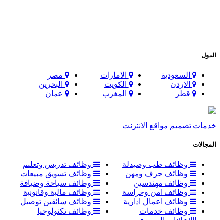
الدول
السعودية
الامارات
مصر
الاردن
الكويت
البحرين
قطر
المغرب
عمان
خدمات تصميم مواقع الانترنت
المجالات
وظائف طب وصيدلة
وظائف تدريس وتعليم
وظائف حرف ومهن
وظائف تسويق مبيعات
وظائف مهندسين
وظائف سياحة وضيافة
وظائف امن وحراسة
وظائف مالية وقانونية
وظائف اعمال ادارية
وظائف سائقين توصيل
وظائف خدمات
وظائف تكنولوجيا