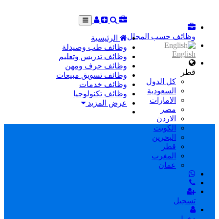
وظائف حسب المجال
الرئيسية
وظائف طب وصيدلة
English
وظائف تدريس وتعليم
وظائف حرف ومهن
قطر
وظائف تسويق مبيعات
كل الدول
وظائف خدمات
السعودية
وظائف تكنولوجيا
الامارات
عرض المزيد
مصر
الاردن
الكويت
البحرين
قطر
المغرب
عمان
تسجيل
دخول