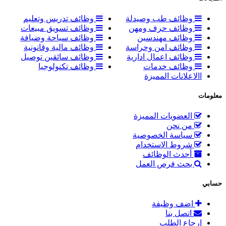
وظائف طب وصيدلة
وظائف تدريس وتعليم
وظائف حرف ومهن
وظائف تسويق مبيعات
وظائف مهندسين
وظائف سياحة وضيافة
وظائف امن وحراسة
وظائف مالية وقانونية
وظائف اعمال ادارية
وظائف سائقين توصيل
وظائف خدمات
وظائف تكنولوجيا
االاعلانات المميزة
معلومات
العضويات المميزة
من نحن
سياسة الخصوصية
شروط الاستخدام
أحدث الوظائف
بحث فرص العمل
حسابي
اضف وظيفة
اتصل بنا
إرجاع الطلب