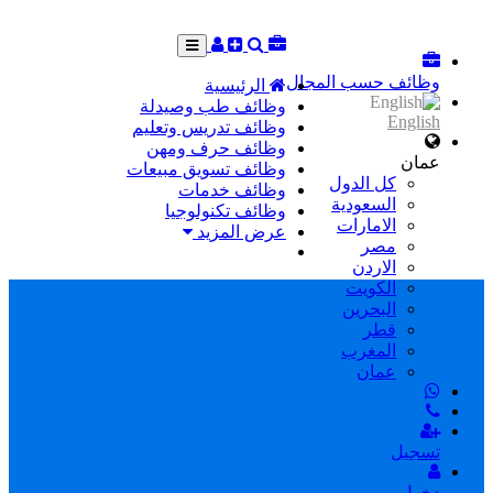
وظائف حسب المجال
الرئيسية
وظائف طب وصيدلة
English
وظائف تدريس وتعليم
وظائف حرف ومهن
عمان
وظائف تسويق مبيعات
كل الدول
وظائف خدمات
السعودية
وظائف تكنولوجيا
الامارات
عرض المزيد
مصر
الاردن
الكويت
البحرين
قطر
المغرب
عمان
تسجيل
دخول