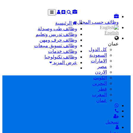
وظائف حسب المجال
الرئيسية
وظائف طب وصيدلة
English
وظائف تدريس وتعليم
وظائف حرف ومهن
عمان
وظائف تسويق مبيعات
كل الدول
وظائف خدمات
السعودية
وظائف تكنولوجيا
الامارات
عرض المزيد
مصر
الاردن
الكويت
البحرين
قطر
المغرب
عمان
تسجيل
دخول