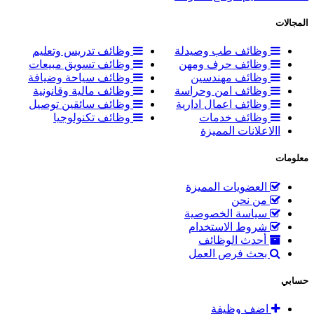
المجالات
وظائف طب وصيدلة
وظائف تدريس وتعليم
وظائف حرف ومهن
وظائف تسويق مبيعات
وظائف مهندسين
وظائف سياحة وضيافة
وظائف امن وحراسة
وظائف مالية وقانونية
وظائف اعمال ادارية
وظائف سائقين توصيل
وظائف خدمات
وظائف تكنولوجيا
االاعلانات المميزة
معلومات
العضويات المميزة
من نحن
سياسة الخصوصية
شروط الاستخدام
أحدث الوظائف
بحث فرص العمل
حسابي
اضف وظيفة