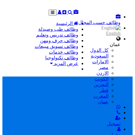
وظائف حسب المجال
الرئيسية
وظائف طب وصيدلة
English
وظائف تدريس وتعليم
وظائف حرف ومهن
عمان
وظائف تسويق مبيعات
كل الدول
وظائف خدمات
السعودية
وظائف تكنولوجيا
الامارات
عرض المزيد
مصر
الاردن
الكويت
البحرين
قطر
المغرب
عمان
تسجيل
دخول