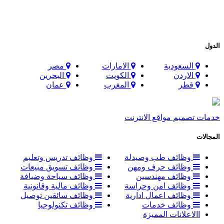
الدول
السعودية
الامارات
مصر
الاردن
الكويت
البحرين
قطر
المغرب
عمان
خدمات تصميم مواقع الانترنت
المجالات
وظائف طب وصيدلة
وظائف تدريس وتعليم
وظائف حرف ومهن
وظائف تسويق مبيعات
وظائف مهندسين
وظائف سياحة وضيافة
وظائف امن وحراسة
وظائف مالية وقانونية
وظائف اعمال ادارية
وظائف سائقين توصيل
وظائف خدمات
وظائف تكنولوجيا
االاعلانات المميزة