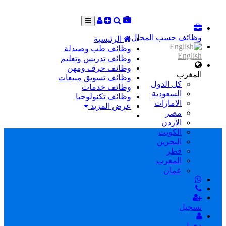
وظائف حسب المجال
الرئيسية
وظائف طب وصيدلة
English
وظائف تدريس وتعليم
وظائف حرف ومهن
المغرب
وظائف تسويق مبيعات
كل الدول
وظائف خدمات
السعودية
وظائف تكنولوجيا
الامارات
عرض المزيد
مصر
الاردن
الكويت
البحرين
قطر
المغرب
عمان
تسجيل
دخول