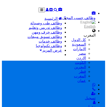
وظائف حسب المجال
الرئيسية
وظائف طب وصيدلة
English
وظائف تدريس وتعليم
وظائف حرف ومهن
المغرب
وظائف تسويق مبيعات
كل الدول
وظائف خدمات
السعودية
وظائف تكنولوجيا
الامارات
عرض المزيد
مصر
الاردن
الكويت
البحرين
قطر
المغرب
عمان
تسجيل
دخول