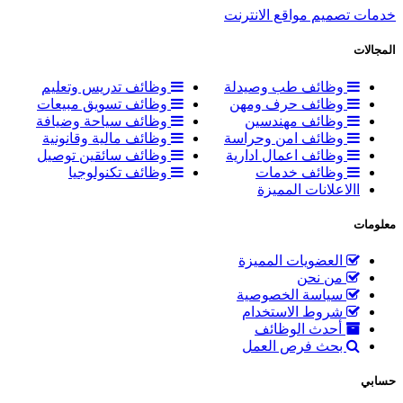
خدمات تصميم مواقع الانترنت
المجالات
وظائف طب وصيدلة
وظائف تدريس وتعليم
وظائف حرف ومهن
وظائف تسويق مبيعات
وظائف مهندسين
وظائف سياحة وضيافة
وظائف امن وحراسة
وظائف مالية وقانونية
وظائف اعمال ادارية
وظائف سائقين توصيل
وظائف خدمات
وظائف تكنولوجيا
االاعلانات المميزة
معلومات
العضويات المميزة
من نحن
سياسة الخصوصية
شروط الاستخدام
أحدث الوظائف
بحث فرص العمل
حسابي