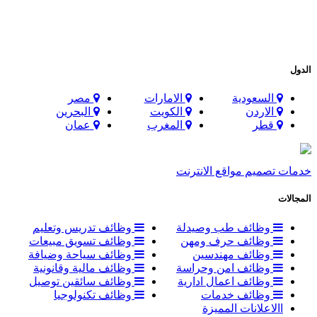
الدول
السعودية
الامارات
مصر
الاردن
الكويت
البحرين
قطر
المغرب
عمان
خدمات تصميم مواقع الانترنت
المجالات
وظائف طب وصيدلة
وظائف تدريس وتعليم
وظائف حرف ومهن
وظائف تسويق مبيعات
وظائف مهندسين
وظائف سياحة وضيافة
وظائف امن وحراسة
وظائف مالية وقانونية
وظائف اعمال ادارية
وظائف سائقين توصيل
وظائف خدمات
وظائف تكنولوجيا
االاعلانات المميزة