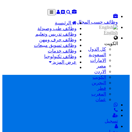
وظائف حسب المجال
الرئيسية
وظائف طب وصيدلة
English
وظائف تدريس وتعليم
وظائف حرف ومهن
الكويت
وظائف تسويق مبيعات
كل الدول
وظائف خدمات
السعودية
وظائف تكنولوجيا
الامارات
عرض المزيد
مصر
الاردن
الكويت
البحرين
قطر
المغرب
عمان
تسجيل
دخول