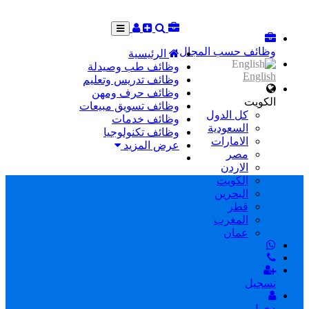
وظائف حسب المجال
الرئيسية
وظائف طب وصيدلة
English
وظائف تدريس وتعليم
وظائف حرف ومهن
الكويت
وظائف تسويق مبيعات
كل الدول
وظائف خدمات
السعودية
وظائف تكنولوجيا
الامارات
عرض المزيد
مصر
الاردن
الكويت
البحرين
قطر
المغرب
عمان
تسجيل
دخول