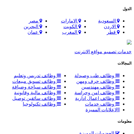
الدول
السعودية
الامارات
مصر
الاردن
الكويت
البحرين
قطر
المغرب
عمان
خدمات تصميم مواقع الانترنت
المجالات
وظائف طب وصيدلة
وظائف تدريس وتعليم
وظائف حرف ومهن
وظائف تسويق مبيعات
وظائف مهندسين
وظائف سياحة وضيافة
وظائف امن وحراسة
وظائف مالية وقانونية
وظائف اعمال ادارية
وظائف سائقين توصيل
وظائف خدمات
وظائف تكنولوجيا
االاعلانات المميزة
معلومات
العضويات المميزة