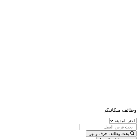
وظائف ميكانيكى
بحث وظائف حرف ومهن