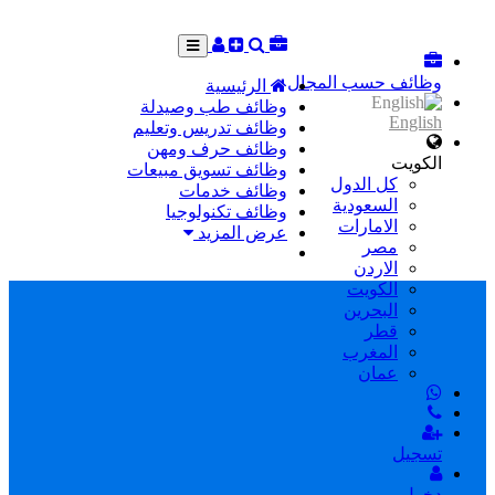
وظائف حسب المجال
الرئيسية
وظائف طب وصيدلة
English
وظائف تدريس وتعليم
وظائف حرف ومهن
الكويت
وظائف تسويق مبيعات
كل الدول
وظائف خدمات
السعودية
وظائف تكنولوجيا
الامارات
عرض المزيد
مصر
الاردن
الكويت
البحرين
قطر
المغرب
عمان
تسجيل
دخول