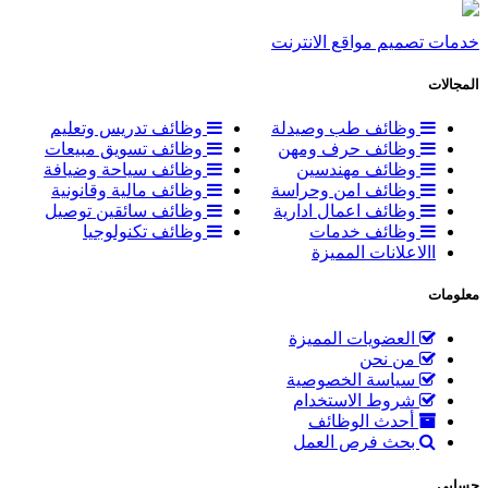
خدمات تصميم مواقع الانترنت
المجالات
وظائف طب وصيدلة
وظائف تدريس وتعليم
وظائف حرف ومهن
وظائف تسويق مبيعات
وظائف مهندسين
وظائف سياحة وضيافة
وظائف امن وحراسة
وظائف مالية وقانونية
وظائف اعمال ادارية
وظائف سائقين توصيل
وظائف خدمات
وظائف تكنولوجيا
االاعلانات المميزة
معلومات
العضويات المميزة
من نحن
سياسة الخصوصية
شروط الاستخدام
أحدث الوظائف
بحث فرص العمل
حسابي