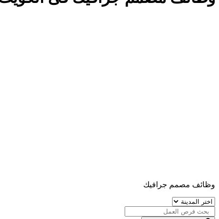
وظائف مصمم جرافيك