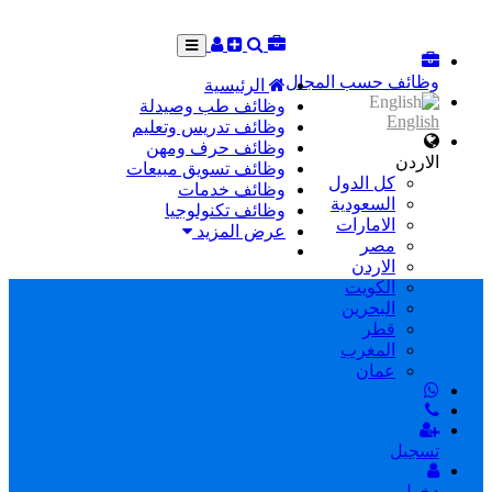
وظائف حسب المجال
الرئيسية
وظائف طب وصيدلة
English
وظائف تدريس وتعليم
وظائف حرف ومهن
الاردن
وظائف تسويق مبيعات
كل الدول
وظائف خدمات
السعودية
وظائف تكنولوجيا
الامارات
عرض المزيد
مصر
الاردن
الكويت
البحرين
قطر
المغرب
عمان
تسجيل
دخول