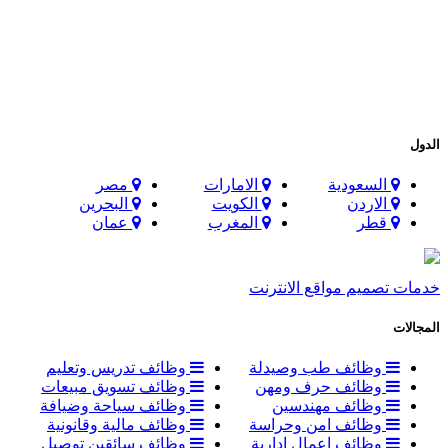
الدول
السعودية
الامارات
مصر
الاردن
الكويت
البحرين
قطر
المغرب
عمان
خدمات تصميم مواقع الانترنت
المجالات
وظائف طب وصيدلة
وظائف تدريس وتعليم
وظائف حرف ومهن
وظائف تسويق مبيعات
وظائف مهندسين
وظائف سياحة وضيافة
وظائف امن وحراسة
وظائف مالية وقانونية
وظائف اعمال ادارية
وظائف سائقين توصيل