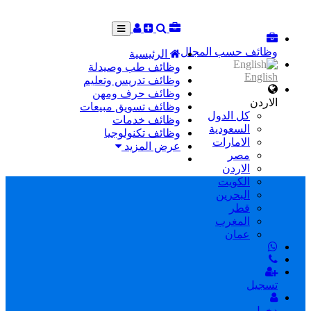
وظائف حسب المجال
الرئيسية
وظائف طب وصيدلة
English
وظائف تدريس وتعليم
وظائف حرف ومهن
الاردن
وظائف تسويق مبيعات
كل الدول
وظائف خدمات
السعودية
وظائف تكنولوجيا
الامارات
عرض المزيد
مصر
الاردن
الكويت
البحرين
قطر
المغرب
عمان
تسجيل
دخول