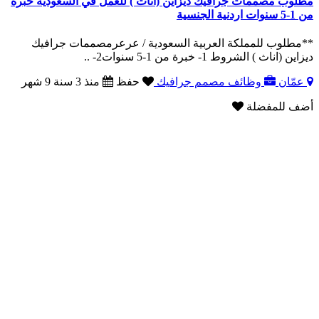
مطلوب مصممات جرافيك ديزاين (اناث ) للعمل في السعودية خبرة
من 1-5 سنوات اردنية الجنسية
**مطلوب للمملكة العربية السعودية / عرعرمصممات جرافيك
ديزاين (اناث ) الشروط 1- خبرة من 1-5 سنوات2- ..
عمّان
وظائف مصمم جرافيك
حفظ
منذ 3 سنة 9 شهر
أضف للمفضلة