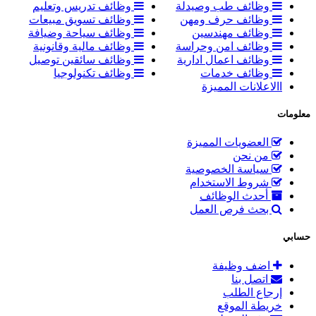
وظائف طب وصيدلة
وظائف تدريس وتعليم
وظائف حرف ومهن
وظائف تسويق مبيعات
وظائف مهندسين
وظائف سياحة وضيافة
وظائف امن وحراسة
وظائف مالية وقانونية
وظائف اعمال ادارية
وظائف سائقين توصيل
وظائف خدمات
وظائف تكنولوجيا
االاعلانات المميزة
معلومات
العضويات المميزة
من نحن
سياسة الخصوصية
شروط الاستخدام
أحدث الوظائف
بحث فرص العمل
حسابي
اضف وظيفة
اتصل بنا
إرجاع الطلب
خريطة الموقع