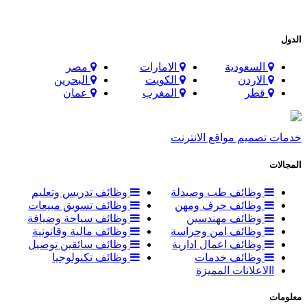
الدول
السعودية
الامارات
مصر
الاردن
الكويت
البحرين
قطر
المغرب
عمان
خدمات تصميم مواقع الانترنت
المجالات
وظائف طب وصيدلة
وظائف تدريس وتعليم
وظائف حرف ومهن
وظائف تسويق مبيعات
وظائف مهندسين
وظائف سياحة وضيافة
وظائف امن وحراسة
وظائف مالية وقانونية
وظائف اعمال ادارية
وظائف سائقين توصيل
وظائف خدمات
وظائف تكنولوجيا
االاعلانات المميزة
معلومات