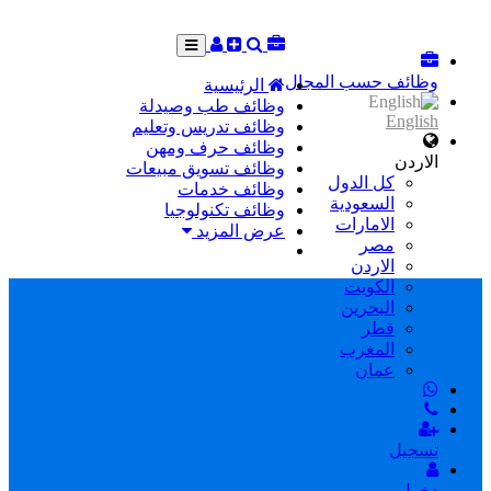
وظائف حسب المجال
الرئيسية
وظائف طب وصيدلة
English
وظائف تدريس وتعليم
وظائف حرف ومهن
الاردن
وظائف تسويق مبيعات
كل الدول
وظائف خدمات
السعودية
وظائف تكنولوجيا
الامارات
عرض المزيد
مصر
الاردن
الكويت
البحرين
قطر
المغرب
عمان
تسجيل
دخول