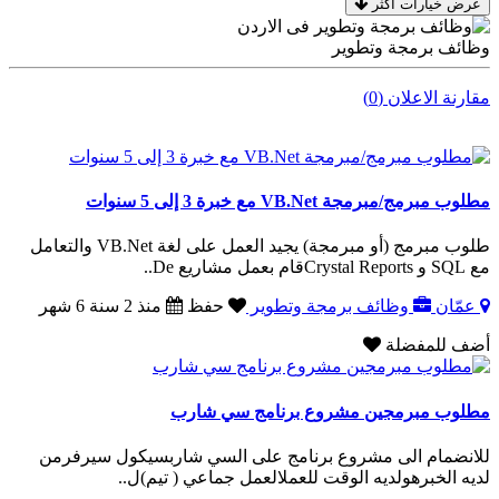
عرض خيارات اكثر
وظائف برمجة وتطوير
مقارنة الاعلان (0)
مطلوب مبرمج/مبرمجة VB.Net مع خبرة 3 إلى 5 سنوات
طلوب مبرمج (أو مبرمجة) يجيد العمل على لغة VB.Net والتعامل
مع SQL و Crystal Reportsقام بعمل مشاريع De..
عمّان
وظائف برمجة وتطوير
حفظ
منذ 2 سنة 6 شهر
أضف للمفضلة
مطلوب مبرمجين مشروع برنامج سي شارب
للانضمام الى مشروع برنامج على السي شاربسيكول سيرفرمن
لديه الخبرهولديه الوقت للعملالعمل جماعي ( تيم)ل..