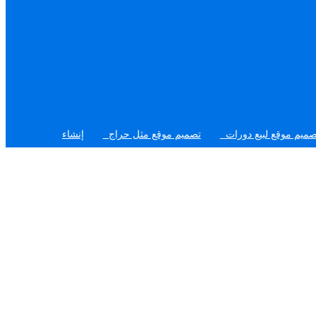
بيع دورات
تصميم موقع مثل حراج
إنشاء مواقع ووردبريس
تصم