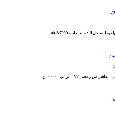
احل الشمالىالراتب 7000&nbs..
ن
شر من رمضان???? الراتب: 10,000 ج..