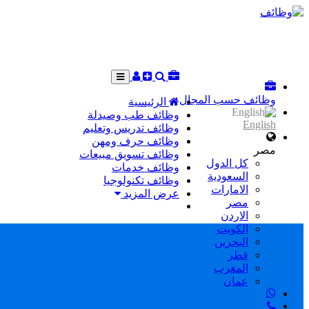
وظائف حسب المجال
الرئيسية
وظائف طب وصيدلة
English
وظائف تدريس وتعليم
وظائف حرف ومهن
مصر
وظائف تسويق مبيعات
كل الدول
وظائف خدمات
السعودية
وظائف تكنولوجيا
الامارات
عرض المزيد
مصر
الاردن
الكويت
البحرين
قطر
المغرب
عمان