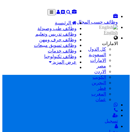
وظائف حسب المجال
الرئيسية
وظائف طب وصيدلة
English
وظائف تدريس وتعليم
وظائف حرف ومهن
الامارات
وظائف تسويق مبيعات
كل الدول
وظائف خدمات
السعودية
وظائف تكنولوجيا
الامارات
عرض المزيد
مصر
الاردن
الكويت
البحرين
قطر
المغرب
عمان
تسجيل
دخول