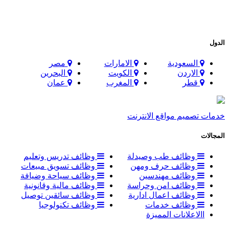
الدول
السعودية
الامارات
مصر
الاردن
الكويت
البحرين
قطر
المغرب
عمان
خدمات تصميم مواقع الانترنت
المجالات
وظائف طب وصيدلة
وظائف تدريس وتعليم
وظائف حرف ومهن
وظائف تسويق مبيعات
وظائف مهندسين
وظائف سياحة وضيافة
وظائف امن وحراسة
وظائف مالية وقانونية
وظائف اعمال ادارية
وظائف سائقين توصيل
وظائف خدمات
وظائف تكنولوجيا
االاعلانات المميزة