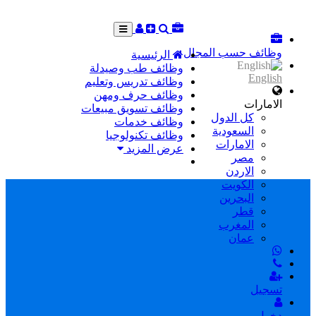
وظائف حسب المجال
الرئيسية
وظائف طب وصيدلة
English
وظائف تدريس وتعليم
وظائف حرف ومهن
الامارات
وظائف تسويق مبيعات
كل الدول
وظائف خدمات
السعودية
وظائف تكنولوجيا
الامارات
عرض المزيد
مصر
الاردن
الكويت
البحرين
قطر
المغرب
عمان
تسجيل
دخول