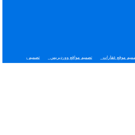
قارات
تصميم مواقع ووردبريس
تصميم موقع السوق المفتوح
تص