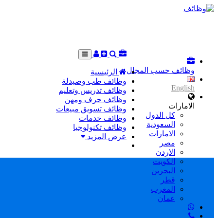
وظائف حسب المجال
الرئيسية
وظائف طب وصيدلة
English
وظائف تدريس وتعليم
وظائف حرف ومهن
الامارات
وظائف تسويق مبيعات
كل الدول
وظائف خدمات
السعودية
وظائف تكنولوجيا
الامارات
عرض المزيد
مصر
الاردن
الكويت
البحرين
قطر
المغرب
عمان